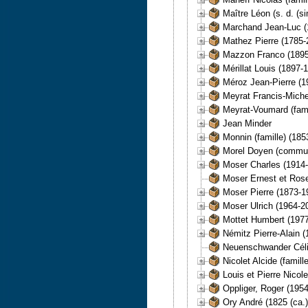
Maître Léon (s. d. (si
Marchand Jean-Luc (1
Mathez Pierre (1785-
Mazzon Franco (1895
Mérillat Louis (1897-
Méroz Jean-Pierre (1
Meyrat Francis-Miche
Meyrat-Voumard (famil
Jean Minder
Monnin (famille) (185
Morel Doyen (commun
Moser Charles (1914
Moser Ernest et Ros
Moser Pierre (1873-1
Moser Ulrich (1964-20
Mottet Humbert (1977
Némitz Pierre-Alain (
Neuenschwander Cél
Nicolet Alcide (famill
Louis et Pierre Nicol
Oppliger, Roger (195
Ory André (1825 (ca.)