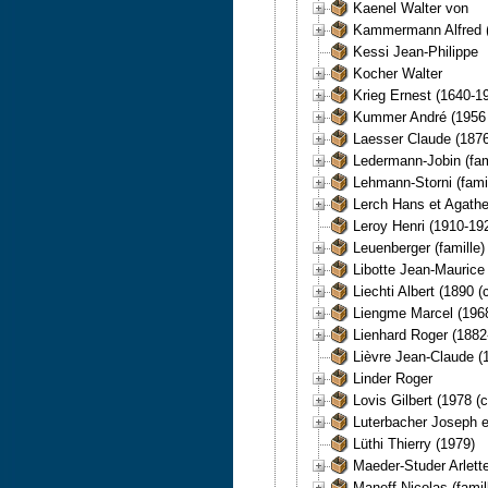
Kaenel Walter von
Kammermann Alfred (1
Kessi Jean-Philippe
Kocher Walter
Krieg Ernest (1640-19
Kummer André (1956 (
Laesser Claude (1876
Ledermann-Jobin (fami
Lehmann-Storni (fami
Lerch Hans et Agathe
Leroy Henri (1910-19
Leuenberger (famille)
Libotte Jean-Maurice 
Liechti Albert (1890 (
Liengme Marcel (196
Lienhard Roger (1882
Lièvre Jean-Claude (1
Linder Roger
Lovis Gilbert (1978 (c
Luterbacher Joseph e
Lüthi Thierry (1979)
Maeder-Studer Arlette
Maneff Nicolas (famil