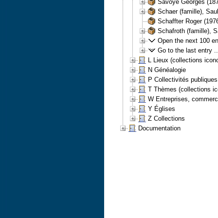
Savoye Georges (187
Schaer (famille), Sau
Schaffter Roger (197
Schafroth (famille), 
Open the next 100 ent
Go to the last entry ..
L Lieux (collections ico
N Généalogie
P Collectivités publiques
T Thèmes (collections i
W Entreprises, commerc
Y Églises
Z Collections
Documentation