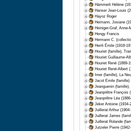
Hämmerli Hélène (18
Hanser Jean-Louis (
Hayoz Roger
Heimann, Josiane (19
Heiniger-Graf, Anne-M
Hengy Francis
Hermann C. (collection
Herrli Émile (1918-19
Houriet (famille), Tra
Houriet Guillaume-Al
Houriet René (1889-1
Houriet René-Albert 
Imer (famille), La Neu
Jacot Emile (famille)
Jeanguenin (famille),
Jeanprêtre François (
Jeanprêtre Léa (1886
Jeker Antoine (1934-
Juillerat Arthur (1904
Juillerat James (fami
Juillerat Rolande (fam
Jutzeler Pierre (1942