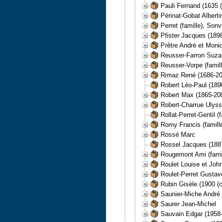
Pauli Fernand (1635 (
Périnat-Gobat Albertin
Perret (famille), Sonvi
Pfister Jacques (1898
Prêtre André et Moni
Reusser-Farron Suza
Reusser-Vorpe (famil
Rimaz René (1686-20
Robert Léo-Paul (189
Robert Max (1865-20
Robert-Charrue Ulyss
Rollat-Perret-Gentil (f
Romy Francis (famille
Rossé Marc
Rossel Jacques (188
Rougemont Ami (famil
Roulet Louise et John
Roulet-Perret Gustav
Rubin Gisèle (1900 (c
Saunier-Miche André 
Saurer Jean-Michel
Sauvain Edgar (1958-